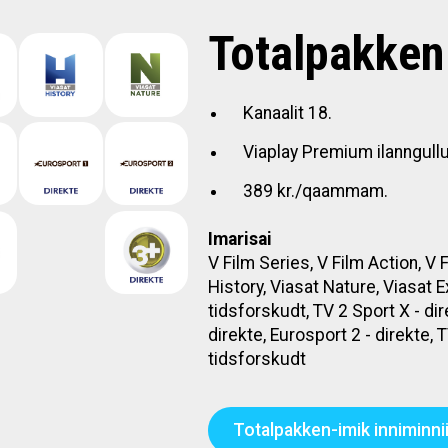
Totalpakken
Kanaalit 18.
Viaplay Premium ilanngull
389 kr./qaammam.
Imarisai
V Film Series, V Film Action, V 
History, Viasat Nature, Viasat E
tidsforskudt, TV 2 Sport X - dir
direkte, Eurosport 2 - direkte,
tidsforskudt
Totalpakken-imik inniminnii