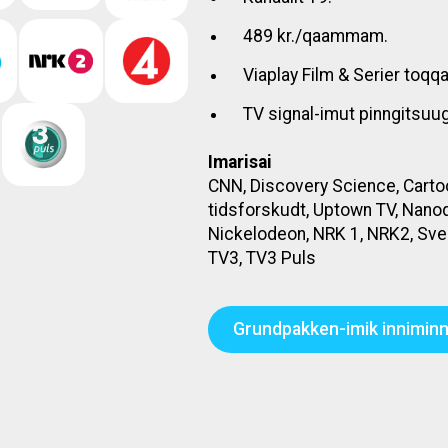
489 kr./qaammam.
Viaplay Film & Serier toqq
TV signal-imut pinngitsuu
Imarisai
CNN, Discovery Science, Cartoon
tidsforskudt, Uptown TV, Nanoq
Nickelodeon, NRK 1, NRK2, Sveri
TV3, TV3 Puls
Grundpakken-imik inniminni