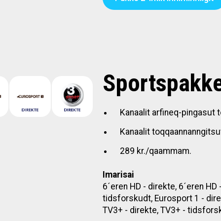
Sportspakk
Kanaalit arfineq-pingasut 
Kanaalit toqqaannanngitsu
289 kr./qaammam.
Imarisai
6´eren HD - direkte, 6´eren HD -
tidsforskudt, Eurosport 1 - dir
TV3+ - direkte, TV3+ - tidsfors