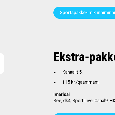
Sportspakke-imik inniminni
Ekstra-pakk
Kanaalit 5.
115 kr./qaammam.
Imarisai
See, dk4, Sport Live, Canal9, 