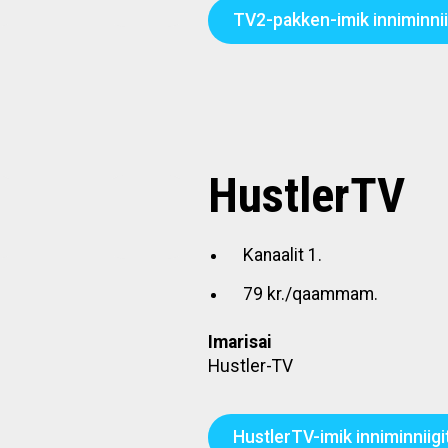
TV2-pakken-imik inniminnii
HustlerTV
Kanaalit 1.
79 kr./qaammam.
Imarisai
Hustler-TV
HustlerTV-imik inniminniigi