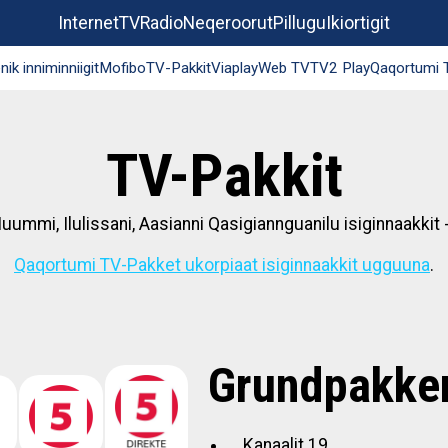
Internet
TV
Radio
Neqeroorut
Pillugu
Ikiortigit
ik inniminniigit
Mofibo
TV-Pakkit
Viaplay
Web TV
TV2 Play
Qaqortumi 
TV-Pakkit
uummi, Ilulissani, Aasianni Qasigiannguanilu isiginnaakkit
Qaqortumi TV-Pakket ukorpiaat isiginnaakkit ugguuna
.
Grundpakke
Kanaalit 19.