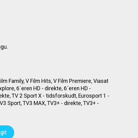
ugu.
Film Family, V Film Hits, V Film Premiere, Viasat
xplore, 6´eren HD - direkte, 6´eren HD -
ekte, TV 2 Sport X - tidsforskudt, Eurosport 1 -
 TV3 Sport, TV3 MAX, TV3+ - direkte, TV3+ -
git