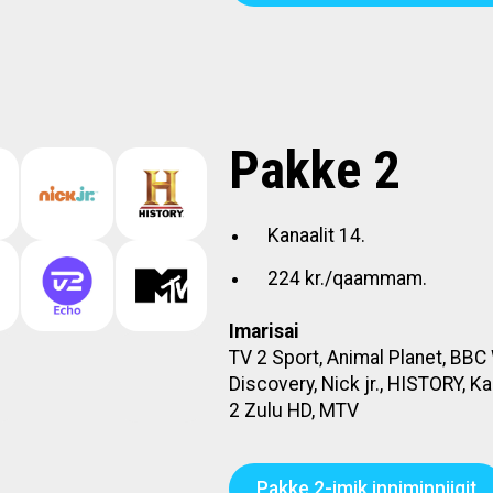
Pakke 2
Kanaalit 14.
224 kr./qaammam.
Imarisai
TV 2 Sport, Animal Planet, BBC
Discovery, Nick jr., HISTORY, Ka
2 Zulu HD, MTV
Pakke 2-imik inniminniigit