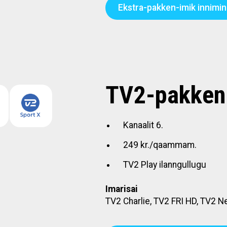
Ekstra-pakken-imik inniminn
TV2-pakken
Kanaalit 6.
249 kr./qaammam.
TV2 Play ilanngullugu
Imarisai
TV2 Charlie, TV2 FRI HD, TV2 N