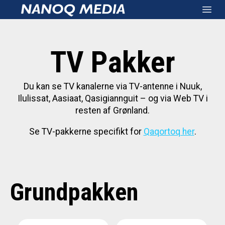
Nanoq Media
Open
TV Pakker
Du kan se TV kanalerne via TV-antenne i Nuuk,
Ilulissat, Aasiaat, Qasigiannguit – og via Web TV i
resten af Grønland.
Se TV-pakkerne specifikt for
Qaqortoq her
.
Grundpakken