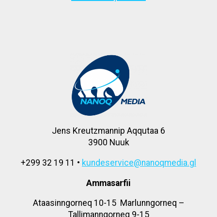
Jens Kreutzmannip Aqqutaa 6
3900 Nuuk
+299 32 19 11 •
kundeservice@nanoqmedia.gl
Ammasarfii
Ataasinngorneq 10-15 Marlunngorneq –
Tallimanngorneq 9-15