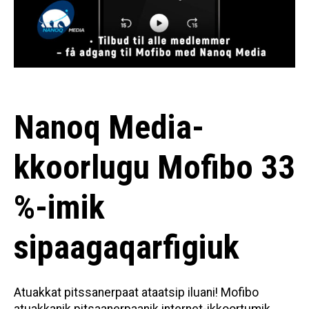
Nanoq Media-
kkoorlugu Mofibo 33
%-imik
sipaagaqarfigiuk
Atuakkat pitssanerpaat ataatsip iluani! Mofibo