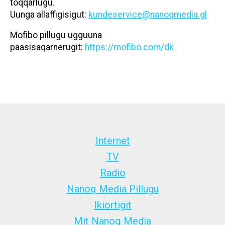
toqqarlugu.
Uunga allaffigisigut:
kundeservice@nanoqmedia.gl
Mofibo pillugu ugguuna
paasisaqarnerugit:
https://mofibo.com/dk
Internet
TV
Radio
Nanoq Media Pillugu
Ikiortigit
Mit Nanoq Media