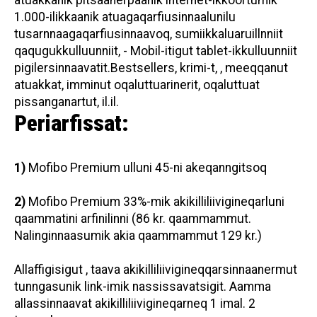
atuakkanik pitsaanerpaanik internet-ikkoortumik
1.000-ilikkaanik atuagaqarfiusinnaalunilu
tusarnnaagaqarfiusinnaavoq, sumiikkaluaruillnniit
qaqugukkulluunniit, - Mobil-itigut tablet-ikkulluunniit
pigilersinnaavatit.Bestsellers, krimi-t, , meeqqanut
atuakkat, imminut oqaluttuarinerit, oqaluttuat
pissanganartut, il.il.
Periarfissat:
1)
Mofibo Premium ulluni 45-ni akeqanngitsoq
2)
Mofibo Premium 33%-mik akikilliliivigineqarluni
qaammatini arfinilinni (86 kr. qaammammut.
Nalinginnaasumik akia qaammammut 129 kr.)
Allaffigisigut , taava akikilliliivigineqqarsinnaanermut
tunngasunik link-imik nassissavatsigit. Aamma
allassinnaavat akikilliliivigineqarneq 1 imal. 2