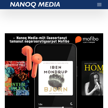
Nanoq Media
Open