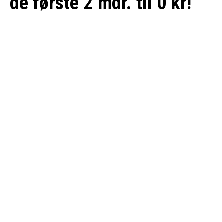
de første 2 mdr. til 0 kr!
Hos Nanoq Media kan du få TV som det passer dig
bedst.
Sport, serier, underholdning - via en antenne eller via
internet.
Og du får Web TV og streamingtjenesten Viaplay
med gratis, ligemeget hvilken TV-pakke du vælger!
Læs mere