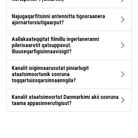
Najugaqarfitsinni antennitta tigooraanera
ajornartorsiutigaarput?
Aallakaateqqitat filmillu ingerlaneranni
pilerisaarutit qatsuppavut.
Iliuuseqarfigisinnaavisigit?
Kanalit isiginnaarusutat piniarlugit
ataatsimoortunik sooruna
toqqartuisoqarsinnaanngila?
Kanalit ataatsimoortut Danmarkimi akii sooruna
taama appasinnerutigisut?