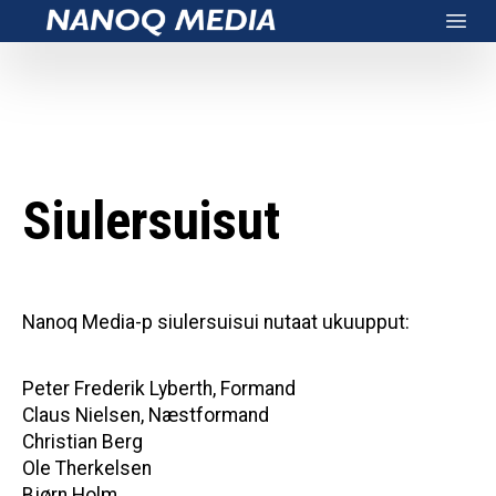
Nanoq Media
Open
Siulersuisut
Nanoq Media-p siulersuisui nutaat ukuupput:
Peter Frederik Lyberth, Formand
Claus Nielsen, Næstformand
Christian Berg
Ole Therkelsen
Bjørn Holm