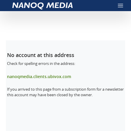
Nanoq Media
Open