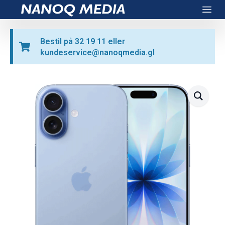
Nanoq Media
Open
Bestil på 32 19 11 eller
kundeservice@nanoqmedia.gl