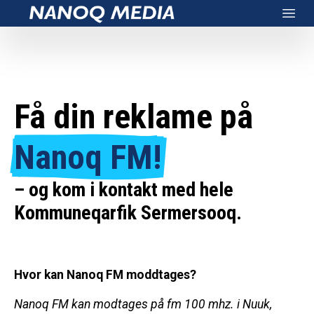
Nanoq Media
Open
Få din reklame på
Nanoq FM!
– og kom i kontakt med hele
Kommuneqarfik Sermersooq.
Hvor kan Nanoq FM moddtages?
Nanoq FM kan modtages på fm 100 mhz. i Nuuk,