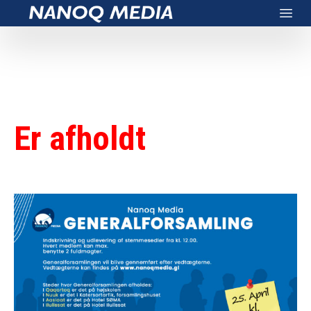
Nanoq Media
Open
Er afholdt